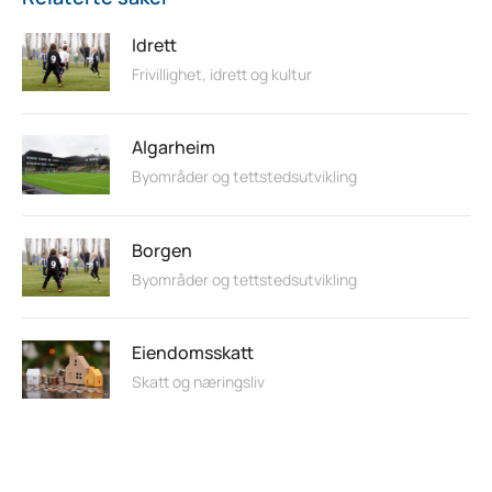
Idrett
Frivillighet, idrett og kultur
Algarheim
Byområder og tettstedsutvikling
Borgen
Byområder og tettstedsutvikling
Eiendomsskatt
Skatt og næringsliv