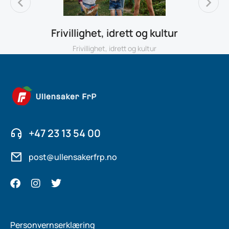
Frivillighet, idrett og kultur
Frivillighet, idrett og kultur
+47 23 13 54 00
post@ullensakerfrp.no
Personvernserklæring