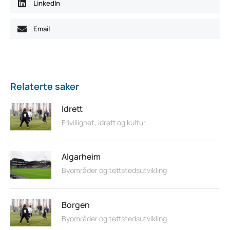
LinkedIn
Email
Relaterte saker
Idrett
Frivillighet, idrett og kultur
Algarheim
Byområder og tettstedsutvikling
Borgen
Byområder og tettstedsutvikling