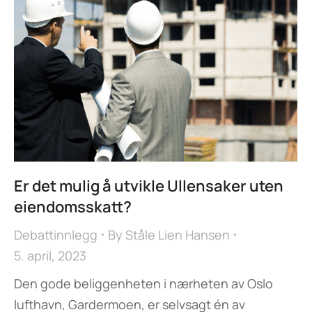
Er det mulig å utvikle Ullensaker uten
eiendomsskatt?
Debattinnlegg
By
Ståle Lien Hansen
5. april, 2023
Den gode beliggenheten i nærheten av Oslo
lufthavn, Gardermoen, er selvsagt én av