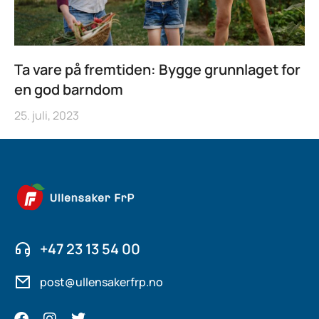
Ta vare på fremtiden: Bygge grunnlaget for
en god barndom
25. juli, 2023
+47 23 13 54 00
post@ullensakerfrp.no