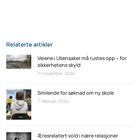
Relaterte artikler
Veiene i Ullensaker må rustes opp – for
sikkerhetens skyld
11. november, 2024
Smilende for søknad om ny skole
7. februar, 2024
Æresrelatert vold i nære relasjoner