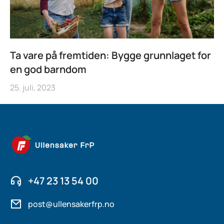
Ta vare på fremtiden: Bygge grunnlaget for
en god barndom
25. juli, 2023
+47 23 13 54 00
post@ullensakerfrp.no